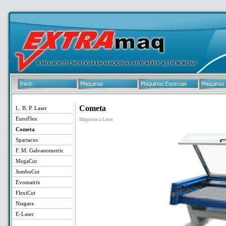
Cometa
L. B. P. Laser
EuroFlex
Maquinas a Laser
Cometa
Spartacus
F. M. Galvanometric
MegaCut
JumboCut
Evomatrix
FlexiCut
Niagara
E-Laser