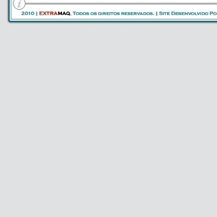
Equipada com uma fonte de CO 2 Laser 25, 50
impulsionada por dois eixos motores brushles
de corte fixo ou um plano de corte motorizado
trabalhado / acabado).
Área de corte (1600x850 mm), dispositivo de
filtragem, interface RS-232 para ligação a um
poder em três níveis (geralmente para um cort
dois modos de corte: velocidade constante ou
o ar produzido por uma bomba interna; ou o 
específicos para corte a laser (geralmente nit